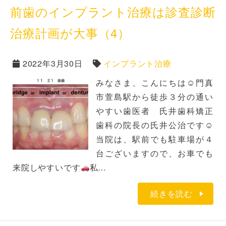
前歯のインプラント治療は診査診断
治療計画が大事（4）
2022年3月30日
インプラント治療
みなさま、こんにちは☺門真
市萱島駅から徒歩３分の通い
やすい歯医者 氏井歯科矯正
歯科の院長の氏井公治です☺
当院は、駅前でも駐車場が４
台ございますので、お車でも
来院しやすいです
私…
続きを読む