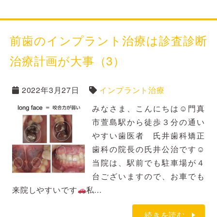
前歯のインプラント治療は診査診断
治療計画が大事（3）
2022年3月27日
インプラント治療
みなさま、こんにちは☺門真
市萱島駅から徒歩３分の通い
やすい歯医者 氏井歯科矯正
歯科の院長の氏井公治です☺
当院は、駅前でも駐車場が４
台ございますので、お車でも
来院しやすいです
私…
続きを読む