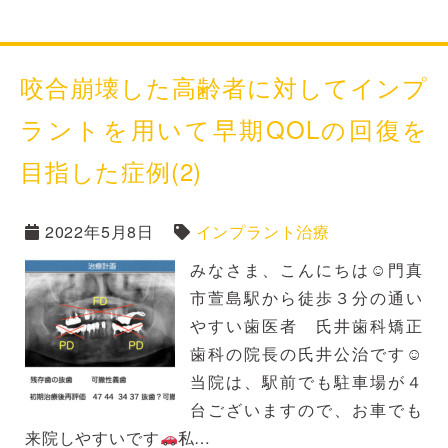
咬合崩壊した高齢者に対してインプ
ラントを用いて早期QOLの回復を
目指した症例(2)
2022年5月8日
インプラント治療
みなさま、こんにちは☺門真
市萱島駅から徒歩３分の通い
やすい歯医者 氏井歯科矯正
歯科の院長の氏井公治です☺
当院は、駅前でも駐車場が４
台ございますので、お車でも
来院しやすいです
私…