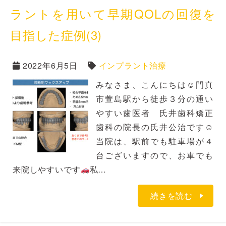
ラントを用いて早期QOLの回復を
目指した症例(3)
2022年6月5日
インプラント治療
みなさま、こんにちは☺門真
市萱島駅から徒歩３分の通い
やすい歯医者 氏井歯科矯正
歯科の院長の氏井公治です☺
当院は、駅前でも駐車場が４
台ございますので、お車でも
来院しやすいです
私…
続きを読む