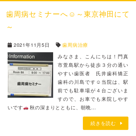
歯周病セミナーへ☺～東京神田にて
～
2021年11月5日
歯周病治療
みなさま、こんにちは！門真
市萱島駅から徒歩３分の通い
やすい歯医者 氏井歯科矯正
歯科の川島です☺当院は、駅
前でも駐車場が４台ございま
すので、お車でも来院しやす
いです
秋の深まりとともに、朝晩…
続きを読む