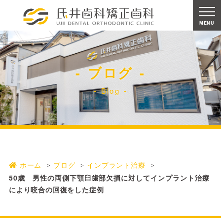
MENU
ブログ
Blog
ホーム
ブログ
インプラント治療
50歳 男性の両側下顎臼歯部欠損に対してインプラント治療
により咬合の回復をした症例